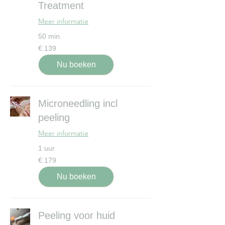
Treatment
Meer informatie
50 min.
139
€ 139
euro
Nu boeken
Microneedling incl
peeling
Meer informatie
1 uur
179
€ 179
euro
Nu boeken
Peeling voor huid