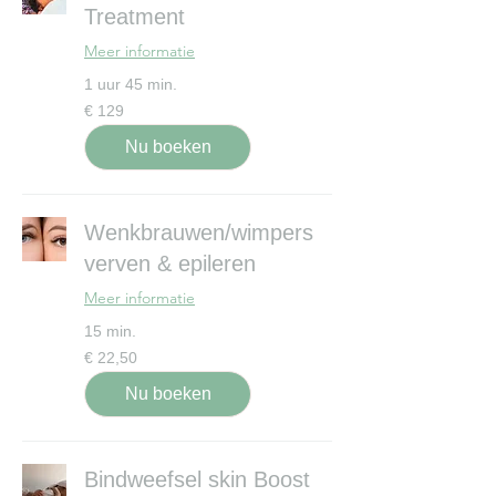
Treatment
Meer informatie
1 uur 45 min.
129
€ 129
euro
Nu boeken
Wenkbrauwen/wimpers
verven & epileren
Meer informatie
15 min.
22,50
€ 22,50
euro
Nu boeken
Bindweefsel skin Boost