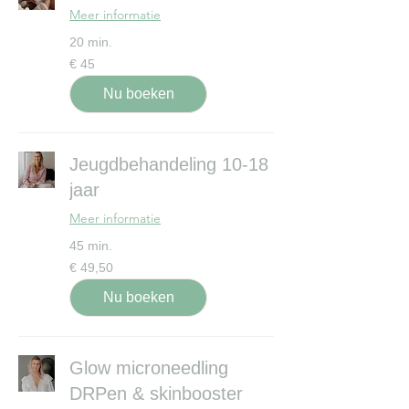
Meer informatie
20 min.
45
€ 45
euro
Nu boeken
Jeugdbehandeling 10-18
jaar
Meer informatie
45 min.
49,50
€ 49,50
euro
Nu boeken
Glow microneedling
DRPen & skinbooster