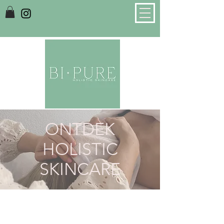
​ONTDEK
HOLISTIC
SKINCARE
Holistische schoonheidsspecialist en
schoonheidssalon in Zoetermee, Leiden,
Oegstgeest