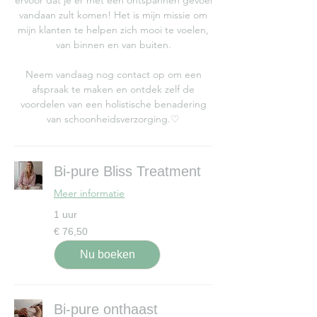
vandaan zult komen! Het is mijn missie om
mijn klanten te helpen zich mooi te voelen,
van binnen en van buiten.
Neem vandaag nog contact op om een
afspraak te maken en ontdek zelf de
voordelen van een holistische benadering
van schoonheidsverzorging.♡
schoonheidsspecialist zoetermeer, massage
zoetermeer
http://schoonheidsspecialiste.web-
Bi-pure Bliss Treatment
directory.be
http://schoonheidssalon.bestelinks.nl
Meer informatie
http://beauty-schoonheid.boogo.nl
1 uur
http://schoonheidssalon.linkkwartier.nl
76,50
€ 76,50
euro
http://schoonheidssalon.linkjespagina.nl
http://schoonheidssalons.linkgoed.nl
Nu boeken
Bi-pure onthaast