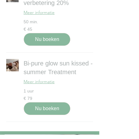
verbetering 20%
Meer informatie
50 min.
45
€ 45
euro
Nu boeken
Bi-pure glow sun kissed -
summer Treatment
Meer informatie
1 uur
79
€ 79
euro
Nu boeken