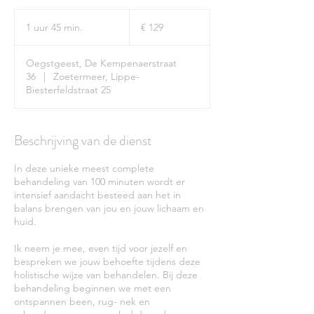
129
euro
1 uur 45 min.
1
€ 129
u
u
Oegstgeest, De Kempenaerstraat
4
36
|
Zoetermeer, Lippe-
5
Biesterfeldstraat 25
m
i
n
.
Beschrijving van de dienst
In deze unieke meest complete
behandeling van 100 minuten wordt er
intensief aandacht besteed aan het in
balans brengen van jou en jouw lichaam en
huid.
Ik neem je mee, even tijd voor jezelf en
bespreken we jouw behoefte tijdens deze
holistische wijze van behandelen. Bij deze
behandeling beginnen we met een
ontspannen been, rug- nek en