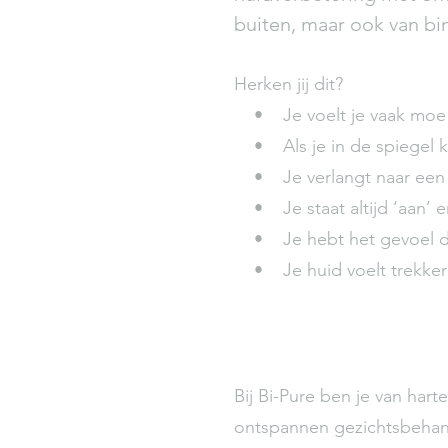
buiten, maar ook van bi
Ervaar je een tekort aan 
de spiegel?
Herken jij dit?
Heb je kwaaltjes die je n
• Je voelt je vaak moe en
Ben je vastgelopen in mo
• Als je in de spiegel kijk
meer verbinding voelen m
• Je verlangt naar een n
Heb je het gevoel constant
• Je staat altijd ‘aan’ en
moment even helemaal nie
• Je hebt het gevoel dat
• Je huid voelt trekkerig
Bij Bi-Pure ben je van har
ontspannen gezichtsbehand