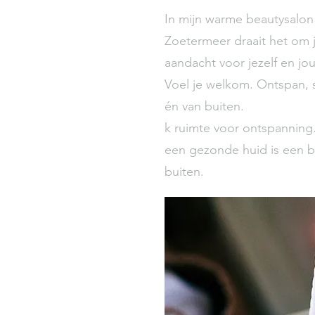
In mijn warme beautysalon
Zoetermeer draait het om j
aandacht voor jezelf en jo
Voel je welkom. Ontspan, 
én van buiten.
k ruimte voor ontspanning.
een gezonde huid is een b
buiten.