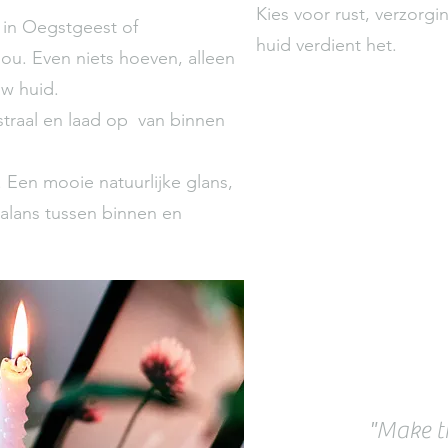
Kies voor rust, verzorgi
 in Oegstgeest of
huid verdient het.
ou. Even niets hoeven, alleen
uw huid.
straal en laad op van binnen
 Een mooie natuurlijke glans,
alans tussen binnen en
"Make ti