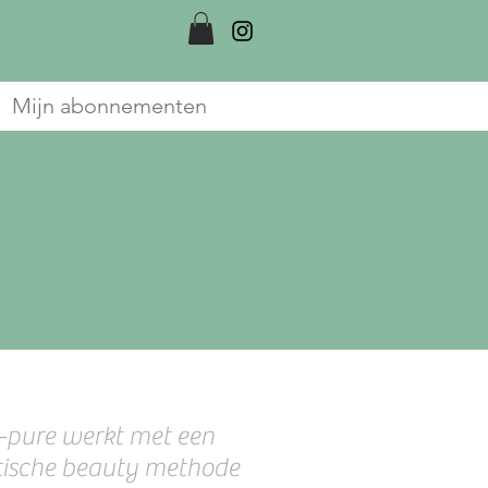
Mijn abonnementen
oor
i-pure
werkt met een
gie"
stische beauty methode