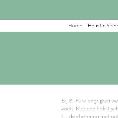
Home
Holistic Skin
Bij Bi-Pure begrijpen we 
"Colo
voelt. Met een holistis
natuur
huidverbetering met onts