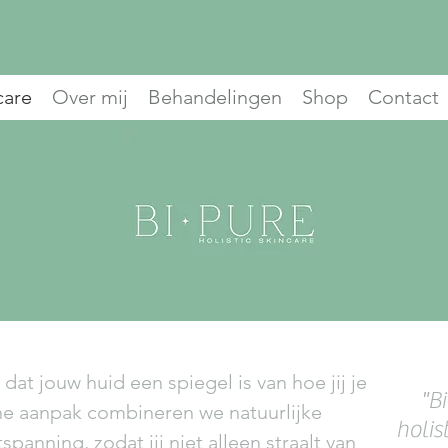
care
Over mij
Behandelingen
Shop
Contact
dat jouw huid een spiegel is van hoe jij je
ur
&
Spice is een holistische beauty methode v
"B
che aanpak combineren we natuurlijke
lijke huidverbetering, healing en nieuwe ener
holi
panning, zodat jij niet alleen straalt van