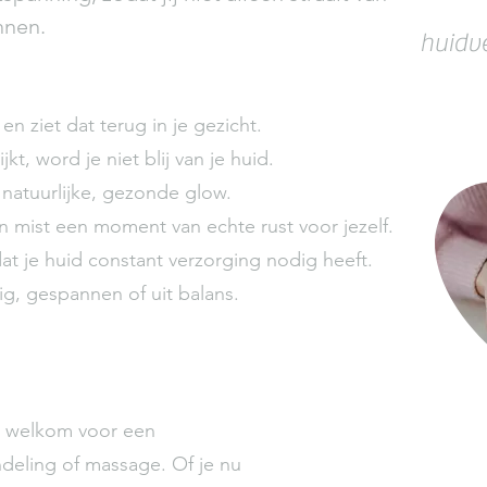
nnen.
huidv
energie en zie je een moe gezicht in
iet goed kunt plaatsen?
 ziet dat terug in je gezicht.
gelijkheden en keuzes en wil je
t, word je niet blij van je huid.
et jezelf?
atuurlijke, gezonde glow.
 ‘aan’ te staan en wil je een
 mist een moment van echte rust voor jezelf.
ts, behalve aandacht voor jou?
 je huid constant verzorging nodig heeft.
, gespannen of uit balans.
te welkom voor een
eling of massage. Of je nu