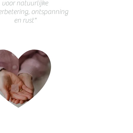
voor natuurlijke
erbetering, ontspanning
en rust"