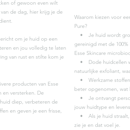
kken of gewoon even wilt
an de dag, hier krijg je de
Waarom kiezen voor een
dient.
Pure?
• Je huid wordt gron
gericht om je huid op een
gereinigd met de 100% 
teren en jou volledig te laten
Esse Skincare microbioo
g van rust en stilte kom je
• Dode huidcellen wo
natuurlijke exfoliant, 
• Werkzame stoffen w
ivere producten van Esse
beter opgenomen, wat he
n en versterken. De
• Je ontvangt persoonl
 huid diep, verbeteren de
jouw huidtype en levenss
en en geven je een frisse,
• Als je huid straalt, v
zie je en dat voel je.