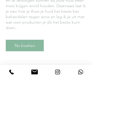
en te verzorgen kunnen wij jouw huid weer
mooi krijgen en/of houden. Daarnaast laat ik
je zien hoe je thuis je huid het beste kan
behandelen tegen acne en leg ik je uit met
wat voor producten je dit het beste kunt
doen.
Nu boeken
Annuleringsbeleid
Zie de algemene voorwaarden voor ons
annuleringsbeleid
Contactgegevens
+31624912117