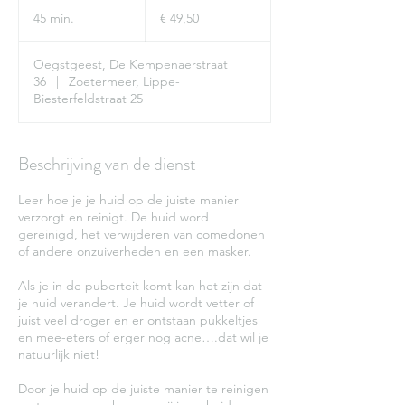
49,50
euro
45 min.
4
€ 49,50
5
m
Oegstgeest, De Kempenaerstraat
i
36
|
Zoetermeer, Lippe-
n
Biesterfeldstraat 25
.
Beschrijving van de dienst
Leer hoe je je huid op de juiste manier
verzorgt en reinigt. De huid word
gereinigd, het verwijderen van comedonen
of andere onzuiverheden en een masker.
Als je in de puberteit komt kan het zijn dat
je huid verandert. Je huid wordt vetter of
juist veel droger en er ontstaan pukkeltjes
en mee-eters of erger nog acne….dat wil je
natuurlijk niet!
Door je huid op de juiste manier te reinigen