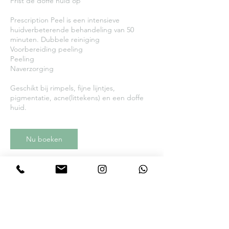
Frist de doffe huid op
Prescription Peel is een intensieve
huidverbeterende behandeling van 50
minuten. Dubbele reiniging
Voorbereiding peeling
Peeling
Naverzorging
Geschikt bij rimpels, fijne lijntjes,
pigmentatie, acne(littekens) en een doffe
Nu boeken
Annuleringsbeleid
Zie de algemene voorwaarden voor ons
annuleringsbeleid