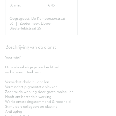
45
euro
50 min.
5
€ 45
0
m
Oegstgeest, De Kempenaerstraat
i
36
|
Zoetermeer, Lippe-
n
Biesterfeldstraat 25
.
Beschrijving van de dienst
Voor wie?
Dit is ideaal als je je huid écht wilt
verbeteren. Denk aan:
Verwijdert dode huidcellen
Vermindert pigmentatie vlekken
Zeer milde werking door grote moleculen
Heeft antibacteriële werking
Werkt ontstekingsremmend & roodheid
Stimuleert collageen en elastine
Anti aging