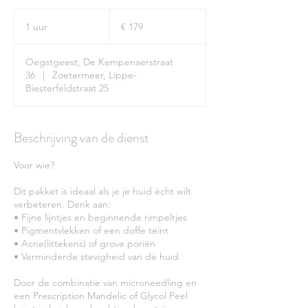
179
euro
1 uur
1
€ 179
u
u
Oegstgeest, De Kempenaerstraat
36
|
Zoetermeer, Lippe-
Biesterfeldstraat 25
Beschrijving van de dienst
Voor wie?
Dit pakket is ideaal als je je huid écht wilt
verbeteren. Denk aan:
• Fijne lijntjes en beginnende rimpeltjes
• Pigmentvlekken of een doffe teint
• Acne(littekens) of grove poriën
• Verminderde stevigheid van de huid
Door de combinatie van microneedling en
een Prescription Mandelic of Glycol Peel