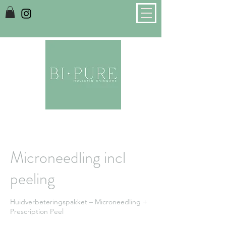
Microneedling incl
peeling
Huidverbeteringspakket – Microneedling +
Prescription Peel