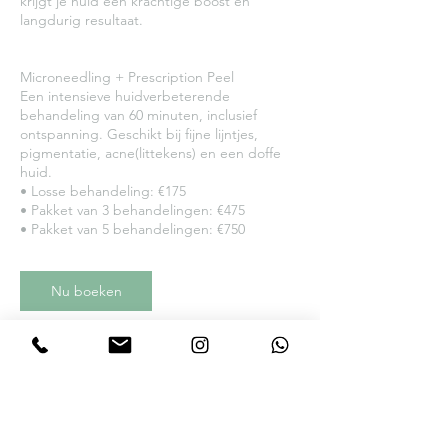
krijgt je huid een krachtige boost én
langdurig resultaat.
Microneedling + Prescription Peel
Een intensieve huidverbeterende
behandeling van 60 minuten, inclusief
ontspanning. Geschikt bij fijne lijntjes,
pigmentatie, acne(littekens) en een doffe
huid.
• Losse behandeling: €175
• Pakket van 3 behandelingen: €475
Nu boeken
Annuleringsbeleid
Zie de algemene voorwaarden voor ons
annuleringsbeleid