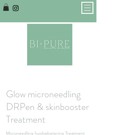
Glow microneedling
DRPen & skinbooster
Treatment
Microneedling huidvebetering Treatment