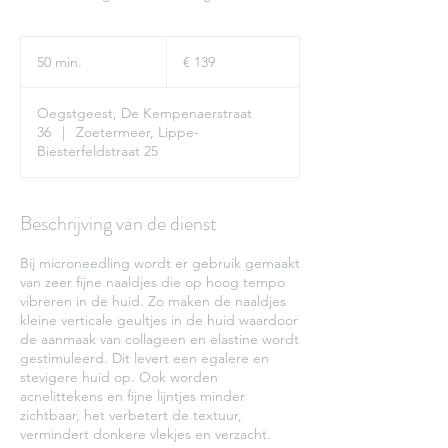
139
euro
50 min.
5
€ 139
0
m
Oegstgeest, De Kempenaerstraat
i
36
|
Zoetermeer, Lippe-
n
Biesterfeldstraat 25
.
Beschrijving van de dienst
Bij microneedling wordt er gebruik gemaakt
van zeer fijne naaldjes die op hoog tempo
vibreren in de huid. Zo maken de naaldjes
kleine verticale geultjes in de huid waardoor
de aanmaak van collageen en elastine wordt
gestimuleerd. Dit levert een egalere en
stevigere huid op. Ook worden
acnelittekens en fijne lijntjes minder
zichtbaar, het verbetert de textuur,
vermindert donkere vlekjes en verzacht.