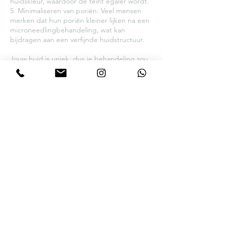
huidskleur, waardoor de teint egaler wordt.
5. Minimaliseren van poriën: Veel mensen
merken dat hun poriën kleiner lijken na een
microneedlingbehandeling, wat kan
bijdragen aan een verfijnde huidstructuur.
Jouw huid is uniek, dus je behandeling zou
dat ook moeten zijn. Ik pas de glow
microneedling facial aan op jouw specifieke
behoeften.
Geadviseerd wordt om de behandelingen
in kuurverband te doen. Ongeveer 5-8
waarbij er steeds een pauze is van 3-4
weken. Los 139,- en in kuurverband 5x 650,-
Voor vragen, stuur mij een bericht 🤍
Nu boeken