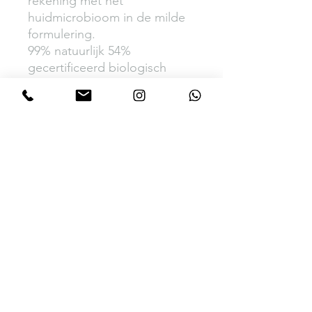
rekening met het 
huidmicrobioom in de milde 
formulering.

99% natuurlijk 54% 
gecertificeerd biologisch

30ml

INCI Aloe Barbadensis (Aloe 
Vera) Leaf Extract*, Zinc 
Oxide, Caprylic/Capric 
Triglyceride, Simmondsia 
Chinensis (Jojoba) Seed Oil*, 
Polyglyceryl-2 
Dipolyhydroxystearate, 
Isoamyl Laurate, Polyglyceryl-
3 Diisostearate, 
Butyrospermum Parkii (Shea) 
Fruit Oil*, Zinc Sulfate, 