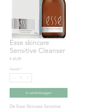
Esse skincare
Sensitive Cleanser
Prijs
€ 65,00
Aantal
*
In winkelwagen
De Esse Skincare Sensitive