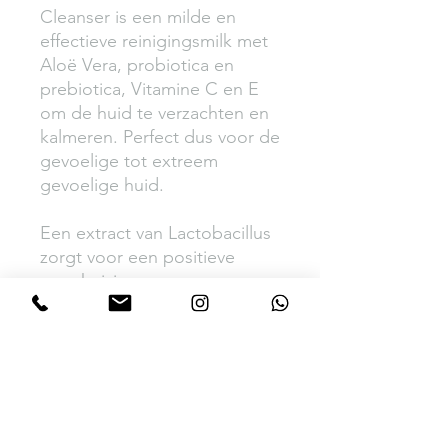
Cleanser is een milde en
effectieve reinigingsmilk met
Aloë Vera, probiotica en
prebiotica, Vitamine C en E
om de huid te verzachten en
kalmeren. Perfect dus voor de
gevoelige tot extreem
gevoelige huid.
Een extract van Lactobacillus
zorgt voor een positieve
verschuiving van
bacteriepopulaties voor een
gezonde stralende huid.
Kalmeert en zorgt voor
verlichting bij irritaties.
Verzacht en hydrateert terwijl
het reinigt.