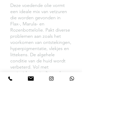
Deze voedende olie vormt
een ideale mix van vetzuren
die worden gevonden in
Flax-, Marula- en
Rozenbottelolie. Pakt diverse
problemen aan zoals het
voorkomen van ontstekingen,
hyperpigmentatie, vlekjes en
littekens. De algehele
conditie van de huid wordt
verbeterd. Vol met
antioxidanten is dit product
ideaal om de huid te
herstellen van schadelijke
invloeden van buitenaf.
alle huiden die een betere
conditie willen