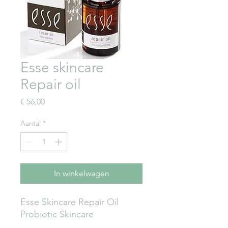
Esse skincare
Repair oil
Prijs
€ 56,00
Aantal
*
In winkelwagen
Esse Skincare Repair Oil
Probiotic Skincare