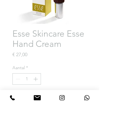
Esse Skincare Esse
Hand Cream
Prijs
€ 27,00
Aantal
*
In winkelwagen
Een lichtgewicht handlotion
met Marula om de huid te
voeden zonder deze vet te
maken. Heerlijk voor de