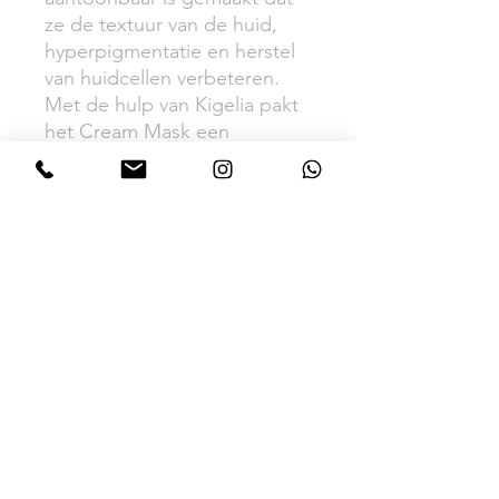
ze de textuur van de huid,
hyperpigmentatie en herstel
van huidcellen verbeteren.
Met de hulp van Kigelia pakt
het Cream Mask een
gestreste en verouderde huid
aan.
Geschikt voor zeer droge
huid.
Hydraterend en maakt zacht,
verhelderend, verminderd de
fijne lijntjes en rimpeltjes,
herstellend en anti-ageing.
Gebruiks aanwijzing en ingredienten.
Reinig de huid met een cleanser van