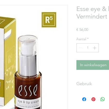
Esse eye & 
Vermindert f
Prijs
€ 56,00
Aantal
*
In winkelwagen
Gebruik
Reinig de huid met e
Tweemaal daags een 
wijsvinger en aanbre