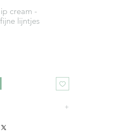
lip cream -
ijne lijntjes
en cleanser van Esse Skincare.
kleine hoeveelheid op de
ngen op het ooglid en onder het