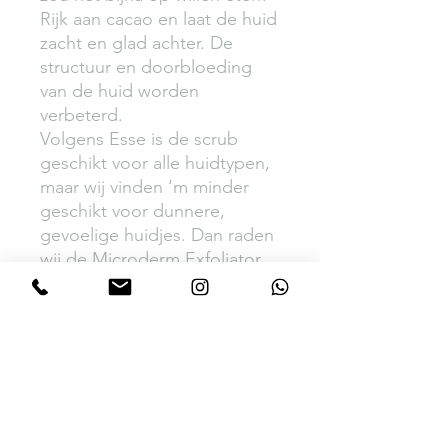
Rijk aan cacao en laat de huid
zacht en glad achter. De
structuur en doorbloeding
van de huid worden
verbeterd.
Volgens Esse is de scrub
geschikt voor alle huidtypen,
maar wij vinden ‘m minder
geschikt voor dunnere,
gevoelige huidjes. Dan raden
wij de Microderm Exfoliator
aan.
pH gebalanceerd en
natuurlijk dus laat het
gezonde huid microbioom in
tact
Verwijdert dode huidcellen en
oneffenheden.